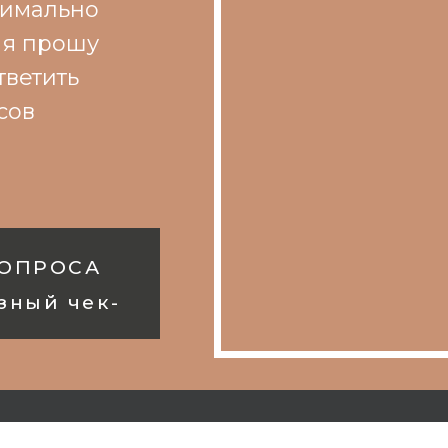
симально
 я прошу
тветить
сов
 ОПРОСА
зный чек-